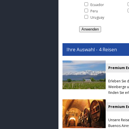
Ecuador
Peru
Uruguay
Ihre Auswahl - 4 Reisen
Premium Ex
Erleben Sie 
Weinberge un
finden Sie e
Unsere Reise
Buenos Aire