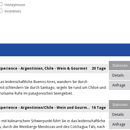
Honeymoon
Incentives
Stationen
perience - Argentinien, Chile - Wein & Gourmet
20 Tage
Details
das leidenschaftliche Buenos Aires, wandern Sie durch
Anfrage
d schlendern Sie durch Santiago, segeln Sie rund um Chiloé und
rholsame Ruhe im patagonischen Seengebiet.
Stationen
Premium Experience - Argentinien/Chile - Wein und Gourmet
16 Tage
Details
 mit kulinarischem Schwerpunkt führt Sie in das leidenschaftliche
Anfrage
s, durch die Weinberge Mendozas und des Colchagua Tals, nach