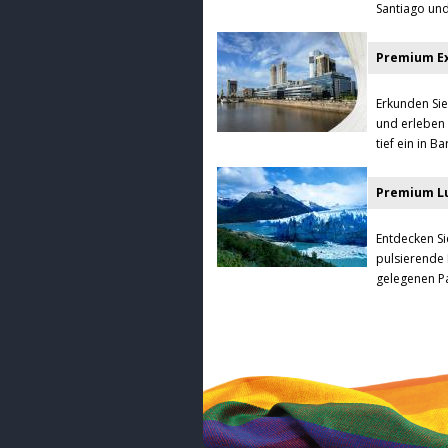
Santiago und
Premium Ex
Erkunden Sie
und erleben 
tief ein in 
Premium Lu
Entdecken Si
pulsierende 
gelegenen Pa