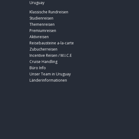
Uruguay
Klassische Rundreisen
Studienreisen
Themenreisen
Premiumreisen
Aktivreisen
Reisebausteine a-la-carte
Zubucherreisen
Incentive Reisen / M.I.C.E
Cruise Handling
Büro Info
Unser Team in Uruguay
Länderinformationen