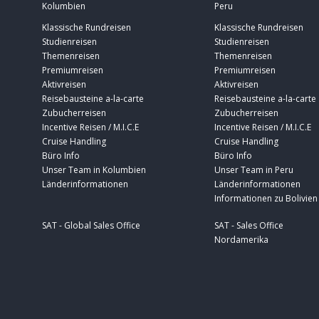
Kolumbien
Peru
Klassische Rundreisen
Klassische Rundreisen
Studienreisen
Studienreisen
Themenreisen
Themenreisen
Premiumreisen
Premiumreisen
Aktivreisen
Aktivreisen
Reisebausteine a-la-carte
Reisebausteine a-la-carte
Zubucherreisen
Zubucherreisen
Incentive Reisen / M.I.C.E
Incentive Reisen / M.I.C.E
Cruise Handling
Cruise Handling
Büro Info
Büro Info
Unser Team in Kolumbien
Unser Team in Peru
Länderinformationen
Länderinformationen
Informationen zu Bolivien
SAT - Global Sales Office
SAT - Sales Office
Nordamerika