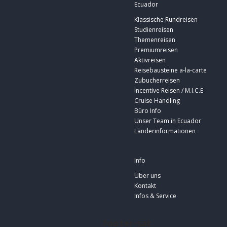
Ecuador
Klassische Rundreisen
Studienreisen
Themenreisen
Premiumreisen
Aktivreisen
Reisebausteine a-la-carte
Zubucherreisen
Incentive Reisen / M.I.C.E
Cruise Handling
Büro Info
Unser Team in Ecuador
Länderinformationen
Info
Über uns
Kontakt
Infos & Service
footer-sat