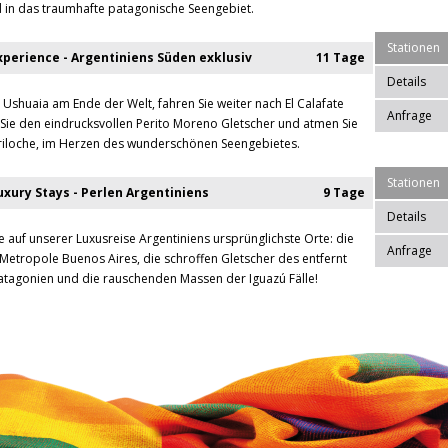
 in das traumhafte patagonische Seengebiet.
Stationen
perience - Argentiniens Süden exklusiv
11 Tage
Details
 Ushuaia am Ende der Welt, fahren Sie weiter nach El Calafate
Anfrage
Sie den eindrucksvollen Perito Moreno Gletscher und atmen Sie
Bariloche, im Herzen des wunderschönen Seengebietes.
Stationen
xury Stays - Perlen Argentiniens
9 Tage
Details
e auf unserer Luxusreise Argentiniens ursprünglichste Orte: die
Anfrage
Metropole Buenos Aires, die schroffen Gletscher des entfernt
tagonien und die rauschenden Massen der Iguazú Fälle!