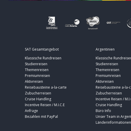
SAT Gesamtangebot
Argentinien
Klassische Rundreisen
Klassische Rundreise
Studienreisen
Studienreisen
Themenreisen
Themenreisen
Premiumreisen
Premiumreisen
Aktivreisen
Aktivreisen
Reisebausteine a-la-carte
Reisebausteine a-la-c
Zubucherreisen
Zubucherreisen
Cruise Handling
Incentive Reisen / M.I.
Incentive Reisen / M.I.C.E
Cruise Handling
Anfrage
Büro Info
Bezahlen mit PayPal
Unser Team in Argent
Länderinformationen