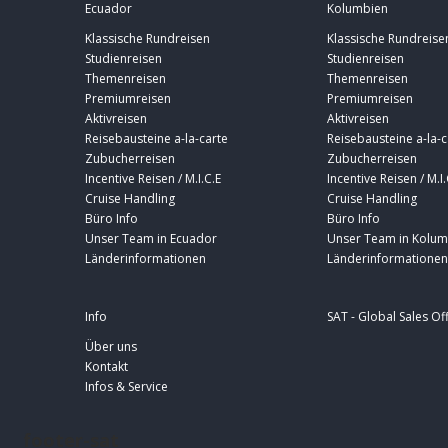
Ecuador
Kolumbien
Klassische Rundreisen
Klassische Rundreise
Studienreisen
Studienreisen
Themenreisen
Themenreisen
Premiumreisen
Premiumreisen
Aktivreisen
Aktivreisen
Reisebausteine a-la-carte
Reisebausteine a-la-c
Zubucherreisen
Zubucherreisen
Incentive Reisen / M.I.C.E
Incentive Reisen / M.I.
Cruise Handling
Cruise Handling
Büro Info
Büro Info
Unser Team in Ecuador
Unser Team in Kolum
Länderinformationen
Länderinformationen
Info
SAT - Global Sales Of
Über uns
Kontakt
Infos & Service
footer-sat