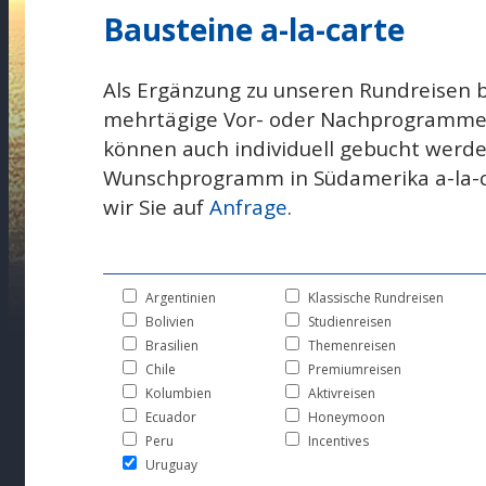
Bausteine a-la-carte
Als Ergänzung zu unseren Rundreisen b
mehrtägige Vor- oder Nachprogramme 
können auch individuell gebucht werde
Wunschprogramm in Südamerika a-la-ca
wir Sie auf
Anfrage
.
Argentinien
Klassische Rundreisen
Bolivien
Studienreisen
Brasilien
Themenreisen
Chile
Premiumreisen
Kolumbien
Aktivreisen
Ecuador
Honeymoon
Peru
Incentives
Uruguay