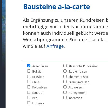
Bausteine a-la-carte
Als Ergänzung zu unseren Rundreisen b
mehrtägige Vor- oder Nachprogramme 
können auch individuell gebucht werde
Wunschprogramm in Südamerika a-la-ca
wir Sie auf
Anfrage
.
Argentinien
Klassische Rundreisen
Bolivien
Studienreisen
Brasilien
Themenreisen
Chile
Premiumreisen
Kolumbien
Aktivreisen
Ecuador
Honeymoon
Peru
Incentives
Uruguay