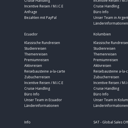
Cruise Handling
Incentive Reisen / M.I.
Incentive Reisen / M.I.C.E
Cruise Handling
Anfrage
Büro Info
Bezahlen mit PayPal
Unser Team in Argent
Länderinformationen
Ecuador
Kolumbien
Klassische Rundreisen
Klassische Rundreise
Studienreisen
Studienreisen
Themenreisen
Themenreisen
Premiumreisen
Premiumreisen
Aktivreisen
Aktivreisen
Reisebausteine a-la-carte
Reisebausteine a-la-c
Zubucherreisen
Zubucherreisen
Incentive Reisen / M.I.C.E
Incentive Reisen / M.I.
Cruise Handling
Cruise Handling
Büro Info
Büro Info
Unser Team in Ecuador
Unser Team in Kolum
Länderinformationen
Länderinformationen
Info
SAT - Global Sales Of