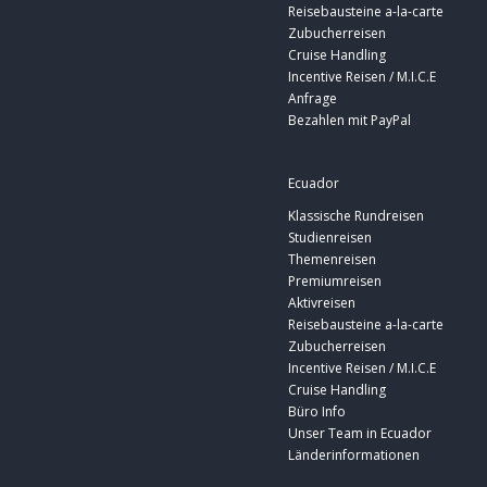
Reisebausteine a-la-carte
Zubucherreisen
Cruise Handling
Incentive Reisen / M.I.C.E
Anfrage
Bezahlen mit PayPal
Ecuador
Klassische Rundreisen
Studienreisen
Themenreisen
Premiumreisen
Aktivreisen
Reisebausteine a-la-carte
Zubucherreisen
Incentive Reisen / M.I.C.E
Cruise Handling
Büro Info
Unser Team in Ecuador
Länderinformationen