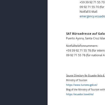
+59 39 92 71 55 70 
09 92 71 55 70 (für
Notfall E-Mail:
emergency.ecuado
SAT Büroadresse auf Gal
Puerto Ayora, Santa Cruz Isl
Notfalltelefonnummern:
+59 39 92 71 55 78 (für inter
09 92 71 55 78 (für national A
Source Directory for Ecuador facts &
Ministry of Tourism
https://www.turismo.gob.ec/
Blog of the Ministry of Tourism wit
https://ecuador.travel/es/