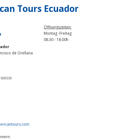
can Tours Ecuador
Öffnungszeiten:
Montag -Freitag
m
08:30 - 18:00h
uador
ncisco de Orellana
01500530
ricantours.com
mmern: