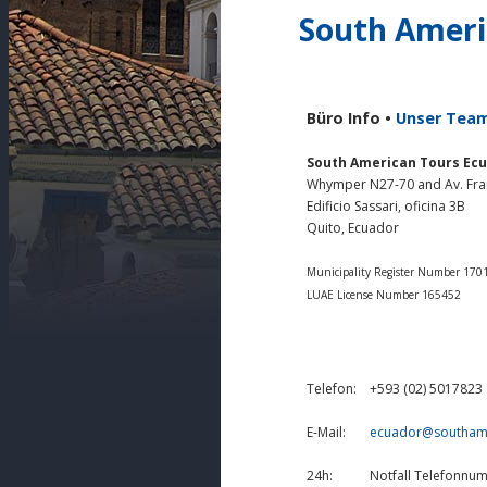
South Ameri
Büro Info •
Unser Tea
South American Tours Ec
Whymper N27-70 and Av. Fra
Edificio Sassari, oficina 3B
Quito, Ecuador
Municipality Register Number 17
LUAE License Number 165452
Telefon:
+593 (02) 5017823
E-Mail:
ecuador@southame
24h:
Notfall Telefonnu