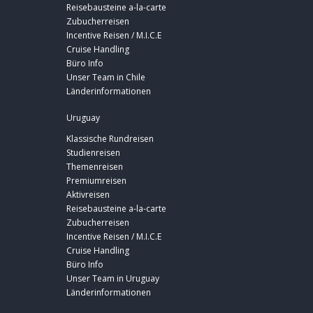
Reisebausteine a-la-carte
Zubucherreisen
Incentive Reisen / M.I.C.E
Cruise Handling
Büro Info
Unser Team in Chile
Länderinformationen
Uruguay
Klassische Rundreisen
Studienreisen
Themenreisen
Premiumreisen
Aktivreisen
Reisebausteine a-la-carte
Zubucherreisen
Incentive Reisen / M.I.C.E
Cruise Handling
Büro Info
Unser Team in Uruguay
Länderinformationen