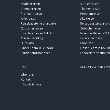
Studienreisen
Studienreisen
Themenreisen
Themenreisen
Premiumreisen
Premiumreisen
Aktivreisen
Aktivreisen
Reisebausteine a-la-carte
Reisebausteine a-la-c
Zubucherreisen
Zubucherreisen
Incentive Reisen / M.I.C.E
Incentive Reisen / M.I.
Cruise Handling
Cruise Handling
Büro Info
Büro Info
Unser Team in Ecuador
Unser Team in Kolum
Länderinformationen
Länderinformationen
Info
SAT - Global Sales Of
Über uns
Kontakt
Infos & Service
footer-sat