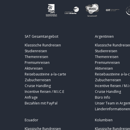
SAT Gesamtangebot
Argentinien
Klassische Rundreisen
Klassische Rundreise
Studienreisen
Studienreisen
Themenreisen
Themenreisen
Premiumreisen
Premiumreisen
Aktivreisen
Aktivreisen
Reisebausteine a-la-carte
Reisebausteine a-la-c
Zubucherreisen
Zubucherreisen
Cruise Handling
Incentive Reisen / M.I.
Incentive Reisen / M.I.C.E
Cruise Handling
Anfrage
Büro Info
Bezahlen mit PayPal
Unser Team in Argent
Länderinformationen
Ecuador
Kolumbien
Klassische Rundreisen
Klassische Rundreise