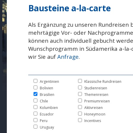
Bausteine a-la-carte
Als Ergänzung zu unseren Rundreisen b
mehrtägige Vor- oder Nachprogramme 
können auch individuell gebucht werde
Wunschprogramm in Südamerika a-la-ca
wir Sie auf
Anfrage
.
Argentinien
Klassische Rundreisen
Bolivien
Studienreisen
Brasilien
Themenreisen
Chile
Premiumreisen
Kolumbien
Aktivreisen
Ecuador
Honeymoon
Peru
Incentives
Uruguay