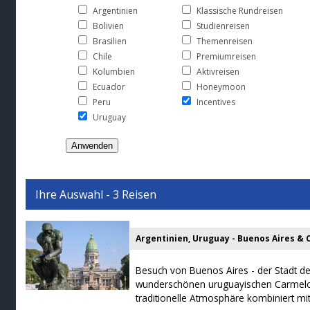
Argentinien
Klassische Rundreisen
Bolivien
Studienreisen
Brasilien
Themenreisen
Chile
Premiumreisen
Kolumbien
Aktivreisen
Ecuador
Honeymoon
Peru
Incentives
Uruguay
Ihre Auswahl - 3 Reisen
Argentinien, Uruguay - Buenos Aires &
Besuch von Buenos Aires - der Stadt d
wunderschönen uruguayischen Carmelo! 
traditionelle Atmosphäre kombiniert mit