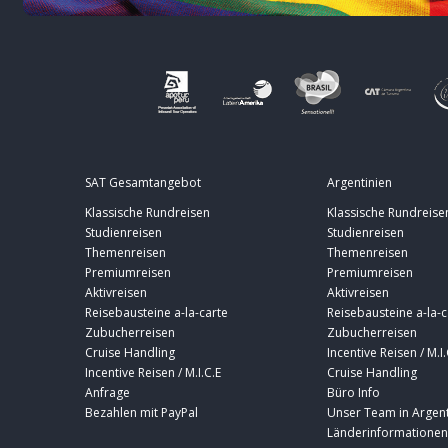
SAT Gesamtangebot
Argentinien
Klassische Rundreisen
Klassische Rundreise
Studienreisen
Studienreisen
Themenreisen
Themenreisen
Premiumreisen
Premiumreisen
Aktivreisen
Aktivreisen
Reisebausteine a-la-carte
Reisebausteine a-la-c
Zubucherreisen
Zubucherreisen
Cruise Handling
Incentive Reisen / M.I.
Incentive Reisen / M.I.C.E
Cruise Handling
Anfrage
Büro Info
Bezahlen mit PayPal
Unser Team in Argent
Länderinformationen