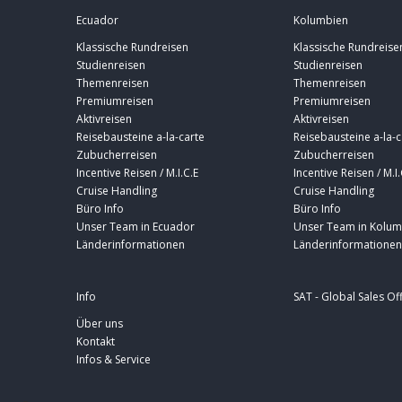
Ecuador
Kolumbien
Klassische Rundreisen
Klassische Rundreise
Studienreisen
Studienreisen
Themenreisen
Themenreisen
Premiumreisen
Premiumreisen
Aktivreisen
Aktivreisen
Reisebausteine a-la-carte
Reisebausteine a-la-c
Zubucherreisen
Zubucherreisen
Incentive Reisen / M.I.C.E
Incentive Reisen / M.I.
Cruise Handling
Cruise Handling
Büro Info
Büro Info
Unser Team in Ecuador
Unser Team in Kolum
Länderinformationen
Länderinformationen
Info
SAT - Global Sales Of
Über uns
Kontakt
Infos & Service