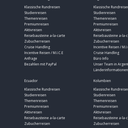
Klassische Rundreisen
Klassische Rundreise
Studienreisen
Studienreisen
Themenreisen
Themenreisen
Premiumreisen
Premiumreisen
Aktivreisen
Aktivreisen
Reisebausteine a-la-carte
Reisebausteine a-la-c
Zubucherreisen
Zubucherreisen
Cruise Handling
Incentive Reisen / M.I.
Incentive Reisen / M.I.C.E
Cruise Handling
Anfrage
Büro Info
Bezahlen mit PayPal
Unser Team in Argent
Länderinformationen
Ecuador
Kolumbien
Klassische Rundreisen
Klassische Rundreise
Studienreisen
Studienreisen
Themenreisen
Themenreisen
Premiumreisen
Premiumreisen
Aktivreisen
Aktivreisen
Reisebausteine a-la-carte
Reisebausteine a-la-c
Zubucherreisen
Zubucherreisen