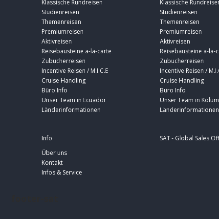
Klassische Rundreisen
Klassische Rundreise
Studienreisen
Studienreisen
Themenreisen
Themenreisen
Premiumreisen
Premiumreisen
Aktivreisen
Aktivreisen
Reisebausteine a-la-carte
Reisebausteine a-la-c
Zubucherreisen
Zubucherreisen
Incentive Reisen / M.I.C.E
Incentive Reisen / M.I.
Cruise Handling
Cruise Handling
Büro Info
Büro Info
Unser Team in Ecuador
Unser Team in Kolum
Länderinformationen
Länderinformationen
Info
SAT - Global Sales Of
Über uns
Kontakt
Infos & Service
footer-sat