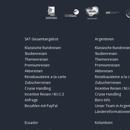
SAT Gesamtangebot
Argentinien
Klassische Rundreisen
Klassische Rundreise
Studienreisen
Studienreisen
Themenreisen
Themenreisen
Premiumreisen
Premiumreisen
Aktivreisen
Aktivreisen
Reisebausteine a-la-carte
Reisebausteine a-la-c
Zubucherreisen
Zubucherreisen
Cruise Handling
Incentive Reisen / M.I.
Incentive Reisen / M.I.C.E
Cruise Handling
Anfrage
Büro Info
Bezahlen mit PayPal
Unser Team in Argent
Länderinformationen
Ecuador
Kolumbien