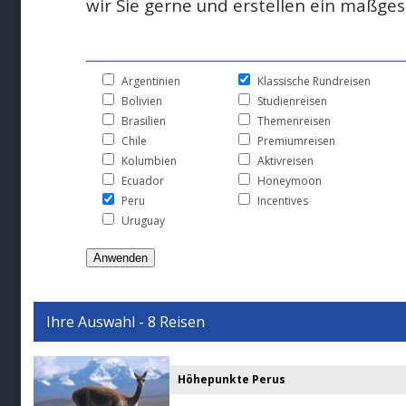
wir Sie gerne und erstellen ein maßge
Argentinien
Klassische Rundreisen
Bolivien
Studienreisen
Brasilien
Themenreisen
Chile
Premiumreisen
Kolumbien
Aktivreisen
Ecuador
Honeymoon
Peru
Incentives
Uruguay
Ihre Auswahl - 8 Reisen
Höhepunkte Perus