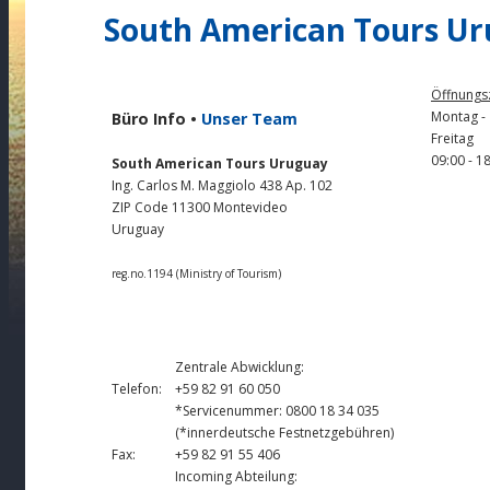
South American Tours U
Öffnungsz
Montag -
Büro Info •
Unser Team
Freitag
09:00 - 1
South American Tours Uruguay
Ing. Carlos M. Maggiolo 438 Ap. 102
ZIP Code 11300 Montevideo
Uruguay
reg.no.1194 (Ministry of Tourism)
Zentrale Abwicklung:
Telefon:
+59 82 91 60 050
*Servicenummer: 0800 18 34 035
(*innerdeutsche Festnetzgebühren)
Fax:
+59 82 91 55 406
Incoming Abteilung: