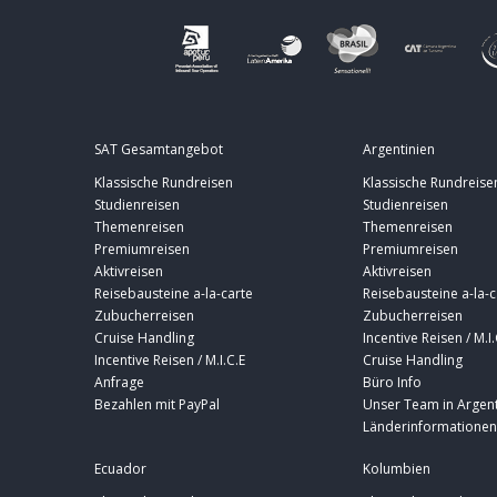
SAT Gesamtangebot
Argentinien
Klassische Rundreisen
Klassische Rundreise
Studienreisen
Studienreisen
Themenreisen
Themenreisen
Premiumreisen
Premiumreisen
Aktivreisen
Aktivreisen
Reisebausteine a-la-carte
Reisebausteine a-la-c
Zubucherreisen
Zubucherreisen
Cruise Handling
Incentive Reisen / M.I.
Incentive Reisen / M.I.C.E
Cruise Handling
Anfrage
Büro Info
Bezahlen mit PayPal
Unser Team in Argent
Länderinformationen
Ecuador
Kolumbien