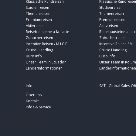
Klassische Rundreisen
Klassische Rundreise
Studienreisen
Studienreisen
Themenreisen
Themenreisen
Premiumreisen
Premiumreisen
Aktivreisen
Aktivreisen
Reisebausteine a-la-carte
Reisebausteine a-la-c
Zubucherreisen
Zubucherreisen
Incentive Reisen / M.I.C.E
Incentive Reisen / M.I.
Cruise Handling
Cruise Handling
Büro Info
Büro Info
Unser Team in Ecuador
Unser Team in Kolum
Länderinformationen
Länderinformationen
Info
SAT - Global Sales Of
Über uns
Kontakt
Infos & Service
footer-sat